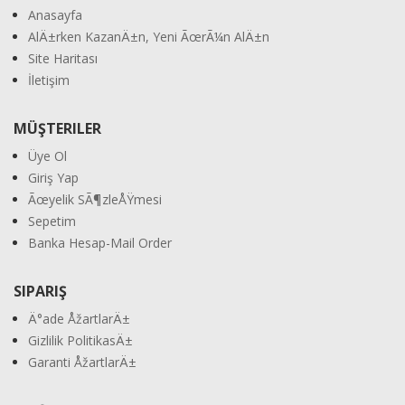
Anasayfa
AlÄ±rken KazanÄ±n, Yeni ÃœrÃ¼n AlÄ±n
Site Haritası
İletişim
MÜŞTERILER
Üye Ol
Giriş Yap
Ãœyelik SÃ¶zleÅŸmesi
Sepetim
Banka Hesap-Mail Order
SIPARIŞ
Ä°ade ÅžartlarÄ±
Gizlilik PolitikasÄ±
Garanti ÅžartlarÄ±