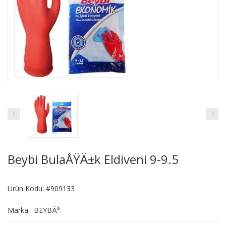
Beybi BulaÅŸÄ±k Eldiveni 9-9.5
Ürün Kodu: #909133
Marka : BEYBÄ°