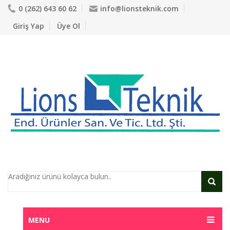
0 (262) 643 60 62
info@lionsteknik.com
Giriş Yap
Üye Ol
MENU