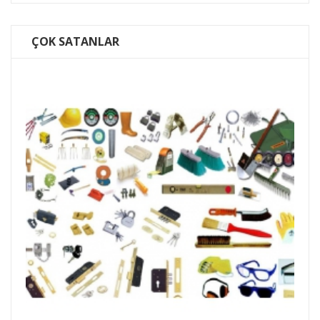
ÇOK SATANLAR
Batu 