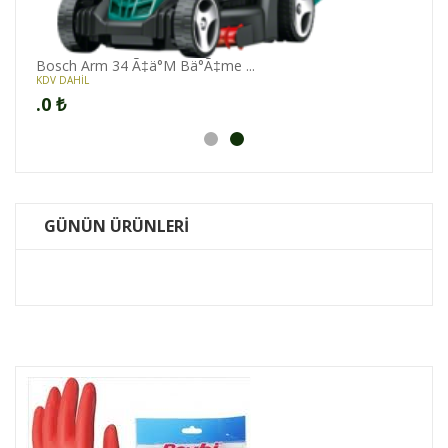
Bosch Arm 34 Ã‡ä°M Bä°Ã‡me ...
KDV DAHİL
.0
₺
GÜNÜN ÜRÜNLERİ