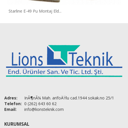
Starline E-49 Pu Montaj Eld...
Adres:
InÃ¶nÃ¼ Mah. arifoÄŸlu cad.1944 sokak.no 25/1
Telefon:
0 (262) 643 60 62
Email:
info@lionsteknik.com
KURUMSAL