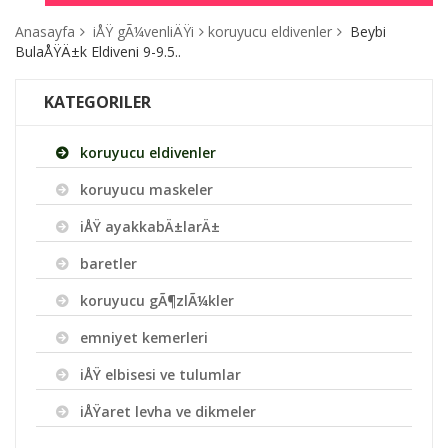
Anasayfa
iÅŸ gÃ¼venliÄŸi
koruyucu eldivenler
Beybi
BulaÅŸÄ±k Eldiveni 9-9.5..
KATEGORILER
koruyucu eldivenler
koruyucu maskeler
iÅŸ ayakkabÄ±larÄ±
baretler
koruyucu gÃ¶zlÃ¼kler
emniyet kemerleri
iÅŸ elbisesi ve tulumlar
iÅŸaret levha ve dikmeler