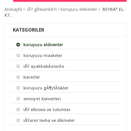
Anasayfa
iÅŸ gÃ¼venliÄŸi
koruyucu eldivenler
BEYBÄ° EL-
K7..
KATEGORILER
koruyucu eldivenler
koruyucu maskeler
iÅŸ ayakkabÄ±larÄ±
baretler
koruyucu gÃ¶zlÃ¼kler
emniyet kemerleri
iÅŸ elbisesi ve tulumlar
iÅŸaret levha ve dikmeler