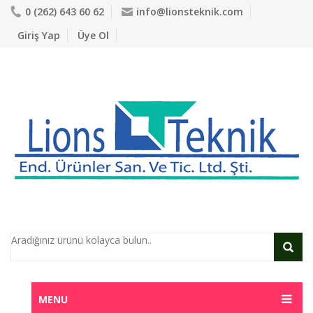
0 (262) 643 60 62
info@lionsteknik.com
Giriş Yap
Üye Ol
MENU