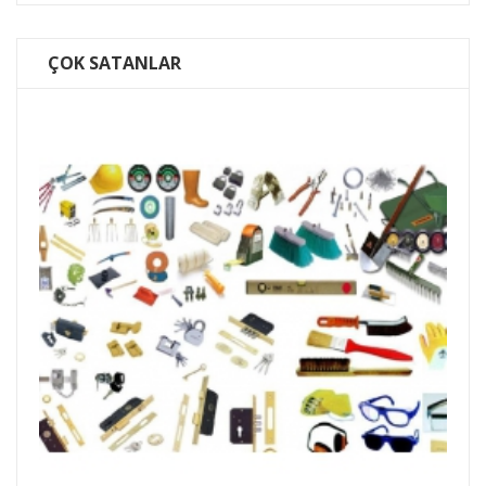
ÇOK SATANLAR
Batu 