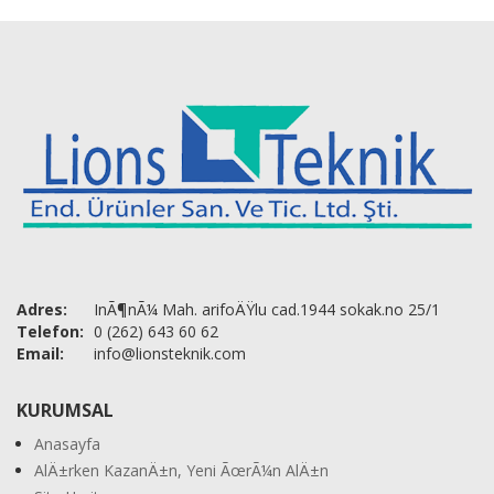
Adres:
InÃ¶nÃ¼ Mah. arifoÄŸlu cad.1944 sokak.no 25/1
Telefon:
0 (262) 643 60 62
Email:
info@lionsteknik.com
KURUMSAL
Anasayfa
AlÄ±rken KazanÄ±n, Yeni ÃœrÃ¼n AlÄ±n