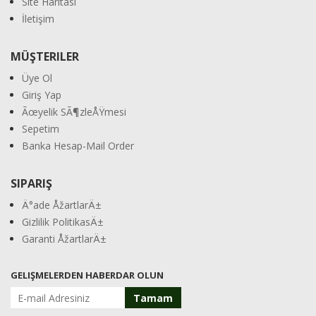
Site Haritası
İletişim
MÜŞTERILER
Üye Ol
Giriş Yap
Ãœyelik SÃ¶zleÅŸmesi
Sepetim
Banka Hesap-Mail Order
SIPARIŞ
Ä°ade ÅžartlarÄ±
Gizlilik PolitikasÄ±
Garanti ÅžartlarÄ±
GELIŞMELERDEN HABERDAR OLUN
Tamam