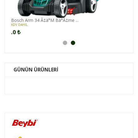
Bosch Arm 34 Ã‡ä°M Bä°Ã‡me ...
KDV DAHİL
.0
₺
GÜNÜN ÜRÜNLERİ