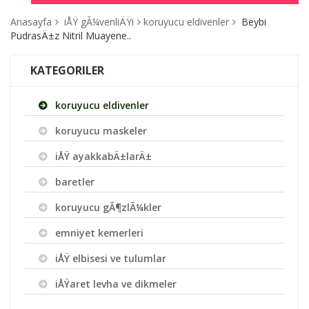
Anasayfa
iÅŸ gÃ¼venliÄŸi
koruyucu eldivenler
Beybi
PudrasÄ±z Nitril Muayene..
KATEGORILER
koruyucu eldivenler
koruyucu maskeler
iÅŸ ayakkabÄ±larÄ±
baretler
koruyucu gÃ¶zlÃ¼kler
emniyet kemerleri
iÅŸ elbisesi ve tulumlar
iÅŸaret levha ve dikmeler