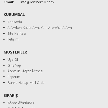
Email:
info@lionsteknik.com
KURUMSAL
Anasayfa
AlÄ±rken KazanÄ±n, Yeni ÃœrÃ¼n AlÄ±n
Site Haritası
İletişim
MÜŞTERILER
Üye Ol
Giriş Yap
Ãœyelik SÃ¶zleÅŸmesi
Sepetim
Banka Hesap-Mail Order
SIPARIŞ
Ä°ade ÅžartlarÄ±