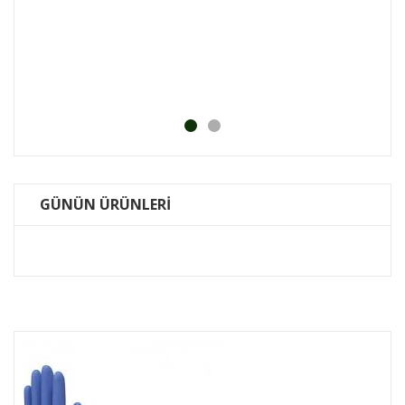
Bosc
KDV DA
.0
₺
GÜNÜN ÜRÜNLERİ