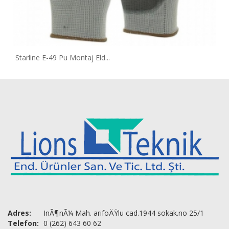
Starline E-49 Pu Montaj Eld...
Adres:
InÃ¶nÃ¼ Mah. arifoÄŸlu cad.1944 sokak.no 25/1
Telefon:
0 (262) 643 60 62