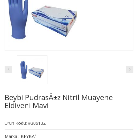
Beybi PudrasÄ±z Nitril Muayene
Eldiveni Mavi
Ürün Kodu: #306132
Marka : BEYBÄ°