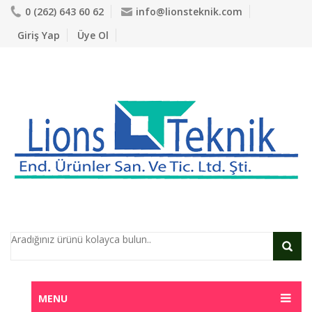
0 (262) 643 60 62
info@lionsteknik.com
Giriş Yap
Üye Ol
MENU