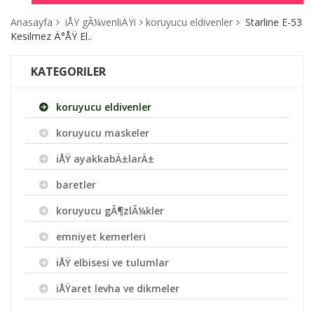
Anasayfa
iÅŸ gÃ¼venliÄŸi
koruyucu eldivenler
Starline E-53
Kesilmez Ä°ÅŸ El..
KATEGORILER
koruyucu eldivenler
koruyucu maskeler
iÅŸ ayakkabÄ±larÄ±
baretler
koruyucu gÃ¶zlÃ¼kler
emniyet kemerleri
iÅŸ elbisesi ve tulumlar
iÅŸaret levha ve dikmeler