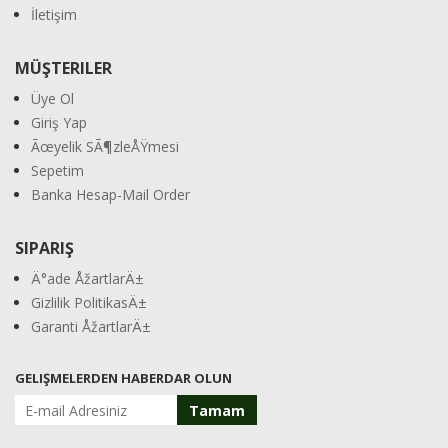
İletişim
MÜŞTERILER
Üye Ol
Giriş Yap
Ãœyelik SÃ¶zleÅŸmesi
Sepetim
Banka Hesap-Mail Order
SIPARIŞ
Ä°ade ÅžartlarÄ±
Gizlilik PolitikasÄ±
Garanti ÅžartlarÄ±
GELIŞMELERDEN HABERDAR OLUN
Tamam