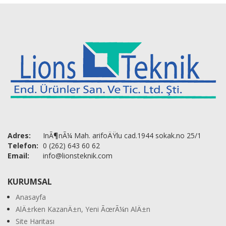
Adres:
InÃ¶nÃ¼ Mah. arifoÄŸlu cad.1944 sokak.no 25/1
Telefon:
0 (262) 643 60 62
Email:
info@lionsteknik.com
KURUMSAL
Anasayfa
AlÄ±rken KazanÄ±n, Yeni ÃœrÃ¼n AlÄ±n
Site Haritası