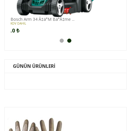
Bosc
KDV DA
.0
₺
GÜNÜN ÜRÜNLERİ