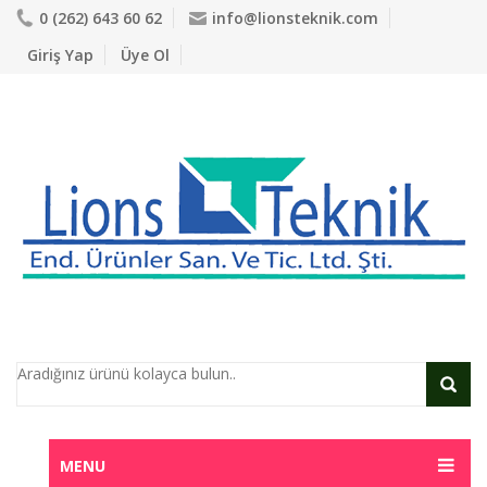
0 (262) 643 60 62
info@lionsteknik.com
Giriş Yap
Üye Ol
MENU