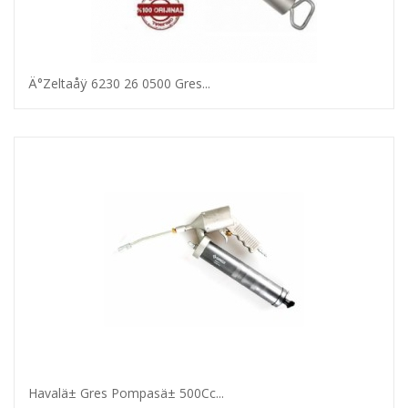
Ä°Zeltaåÿ 6230 26 0500 Gres...
Havalä± Gres Pompasä± 500Cc...