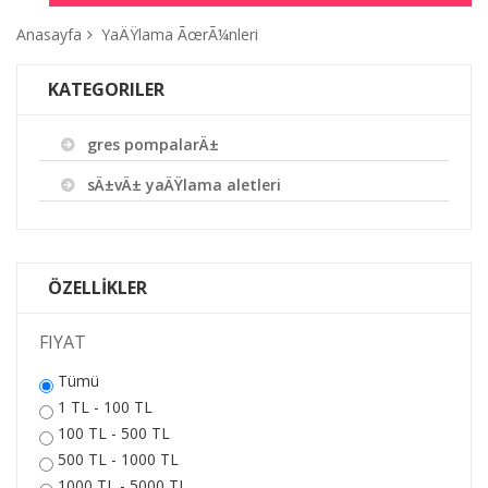
Anasayfa
YaÄŸlama ÃœrÃ¼nleri
KATEGORILER
gres pompalarÄ±
sÄ±vÄ± yaÄŸlama aletleri
ÖZELLİKLER
FIYAT
Tümü
1 TL - 100 TL
100 TL - 500 TL
500 TL - 1000 TL
1000 TL - 5000 TL