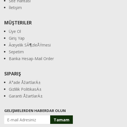
Site Haritası
İletişim
MÜŞTERILER
Üye Ol
Giriş Yap
Ãœyelik SÃ¶zleÅŸmesi
Sepetim
Banka Hesap-Mail Order
SIPARIŞ
Ä°ade ÅžartlarÄ±
Gizlilik PolitikasÄ±
Garanti ÅžartlarÄ±
GELIŞMELERDEN HABERDAR OLUN
Tamam