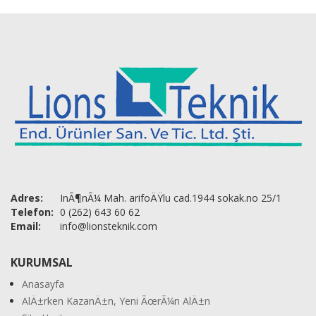
Adres:
InÃ¶nÃ¼ Mah. arifoÄŸlu cad.1944 sokak.no 25/1
Telefon:
0 (262) 643 60 62
Email:
info@lionsteknik.com
KURUMSAL
Anasayfa
AlÄ±rken KazanÄ±n, Yeni ÃœrÃ¼n AlÄ±n