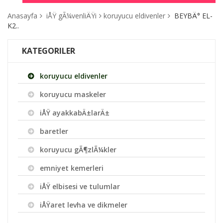
Anasayfa
iÅŸ gÃ¼venliÄŸi
koruyucu eldivenler
BEYBÄ° EL-
K2..
KATEGORILER
koruyucu eldivenler
koruyucu maskeler
iÅŸ ayakkabÄ±larÄ±
baretler
koruyucu gÃ¶zlÃ¼kler
emniyet kemerleri
iÅŸ elbisesi ve tulumlar
iÅŸaret levha ve dikmeler