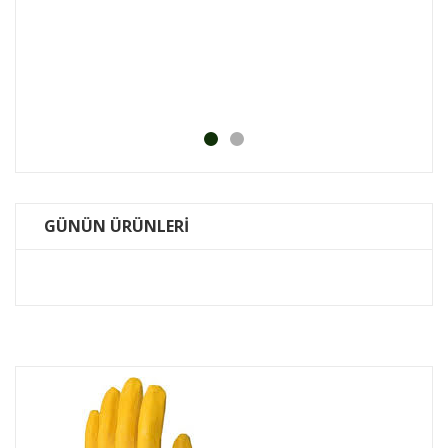
Bosc
KDV DA
.0
₺
GÜNÜN ÜRÜNLERİ