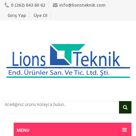
0 (262) 643 60 62
info@lionsteknik.com
Giriş Yap
Üye Ol
MENU