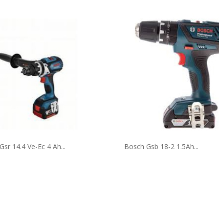
ä°M Bä°Ã‡me ...
sr 14.4 Ve-Ec 4 Ah...
Bosch Gsb 18-2 1.5Ah...