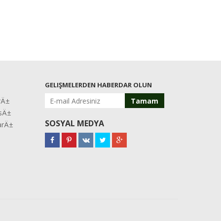
GELIŞMELERDEN HABERDAR OLUN
rÄ±
Tamam
asÄ±
SOSYAL MEDYA
larÄ±