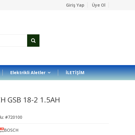
Giriş Yap
Üye Ol
Elektrikli Aletler
İLETİŞİM
H GSB 18-2 1.5AH
du: #720100
BOSCH