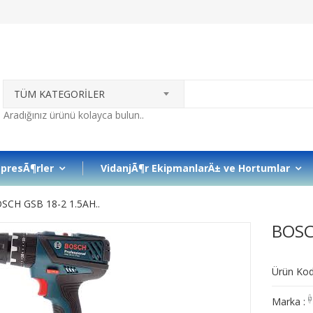
TÜM KATEGORİLER
presÃ¶rler
VidanjÃ¶r EkipmanlarÄ± ve Hortumlar
SCH GSB 18-2 1.5AH..
BOSC
Ürün Ko
Marka :