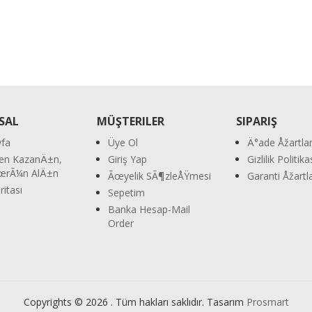
SAL
MÜŞTERILER
SIPARIŞ
fa
Üye Ol
Ä°ade Åžartla
en KazanÄ±n,
Giriş Yap
Gizlilik Politik
ÃœrÃ¼n AlÄ±n
Ãœyelik SÃ¶zleÅŸmesi
Garanti Åžart
ritası
Sepetim
m
Banka Hesap-Mail
Order
Copyrights © 2026 . Tüm hakları saklıdır. Tasarım
Prosmart