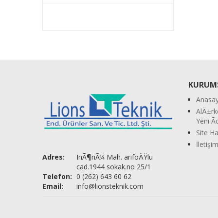
KURUM
Anasay
AlÄ±rk
Yeni 
Site Ha
İletişi
Adres:
InÃ¶nÃ¼ Mah. arifoÄŸlu
cad.1944 sokak.no 25/1
Telefon:
0 (262) 643 60 62
Email:
info@lionsteknik.com