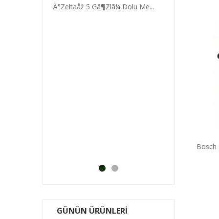
Ä°Zeltaåž 5 Gã¶Zlã¼ Dolu Me...
°M Bä°Ã‡me ...
Bosch Arm 34 Ã‡
KDV DAHİL
Kl Hda1830 18V...
Bosch G
.0
₺
GÜNÜN ÜRÜNLERİ