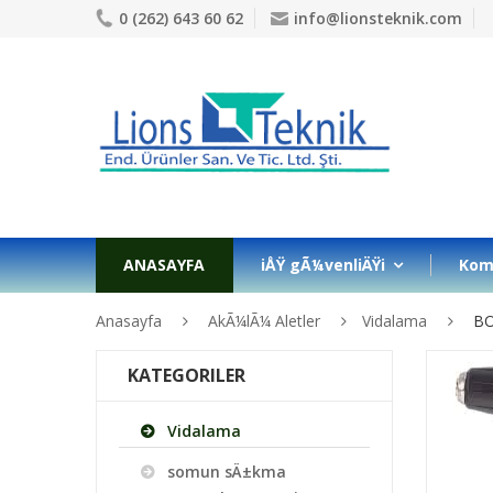
0 (262) 643 60 62
info@lionsteknik.com
ANASAYFA
iÅŸ gÃ¼venliÄŸi
Kom
Anasayfa
AkÃ¼lÃ¼ Aletler
Vidalama
BO
KATEGORILER
Vidalama
somun sÄ±kma