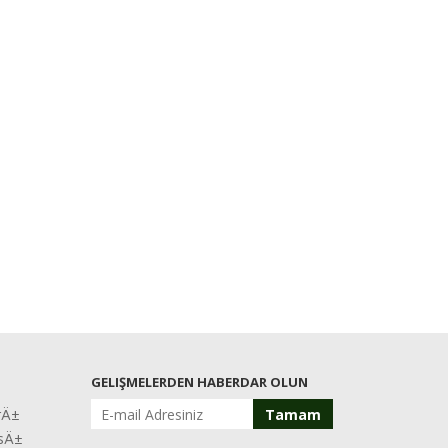
GELIŞMELERDEN HABERDAR OLUN
rÄ±
Tamam
asÄ±