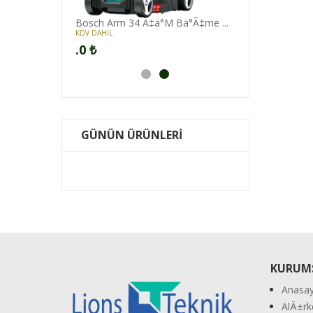
Bosch Arm 34 Ã‡ä°M Bä°Ã‡me ...
KDV DAHİL
.0
₺
GÜNÜN ÜRÜNLERİ
KURUM
Anasay
AlÄ±rk