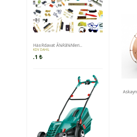
Hä±Rdavat Ã¼Rã¼Nleri...
KDV DAHİL
.1
₺
ã¼ Dolu Me...
Ä°Zeltaåž 5 Gã¶Z
Askaynak - As Tig Sg2 - Arg...
Askayna