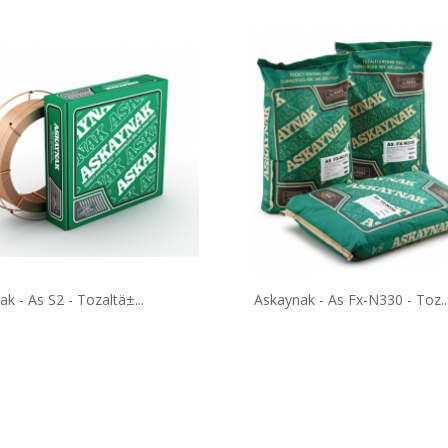
Hä±Rdavat Ã¼Rã¼Nleri...
KDV DAHİL
.1
₺
lã¼ Dolu Me...
k - As S2 - Tozaltä±...
Askaynak - As Fx-N330 - Toz..