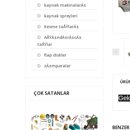
kaynak makinalarÄ±
kaynak spreyleri
Kesme taÅŸlarÄ±
AÅŸÄ±ndÄ±rÄ±cÄ±
taÅŸlar
flap diskler
zÄ±mparalar
ÜRÜ
ÇOK SATANLAR
Gek
r Åžeffa...
Batu Legent Premi
BENZER