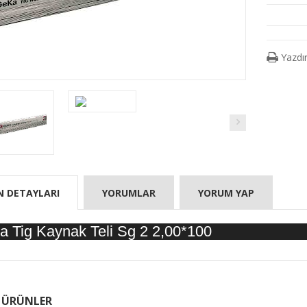
Yazdı
N DETAYLARI
YORUMLAR
YORUM YAP
a Tig Kaynak Teli Sg 2 2,00*100
er Åžeffa...
 ÜRÜNLER