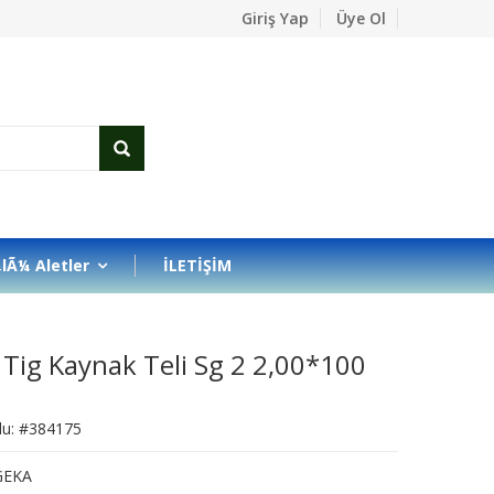
Giriş Yap
Üye Ol
lÃ¼ Aletler
İLETİŞİM
Tig Kaynak Teli Sg 2 2,00*100
du: #384175
GEKA