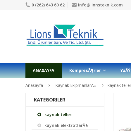
0 (262) 643 60 62
info@lionsteknik.com
ANASAYFA
KompresÃ¶rler
YaÄŸ
Anasayfa
Kaynak EkipmanlarÄ±
kaynak teller
KATEGORILER
kaynak telleri
kaynak elektrotlarÄ±