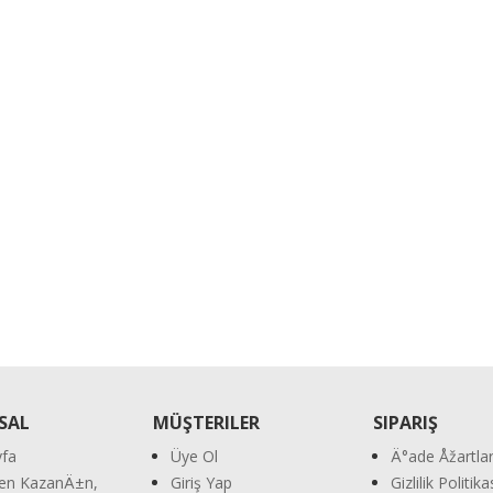
Bosch Arm 34 Ã‡ä°M Bä°Ã‡me ...
KDV DAHİL
.0
₺
SAL
MÜŞTERILER
SIPARIŞ
fa
Üye Ol
Ä°ade Åžartla
en KazanÄ±n,
Giriş Yap
Gizlilik Politik