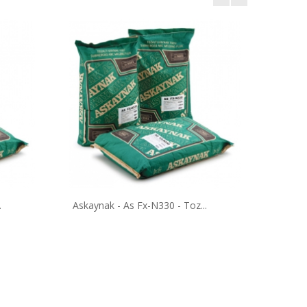
.
Askaynak - As Fx-N330 - Toz...
Tozalti