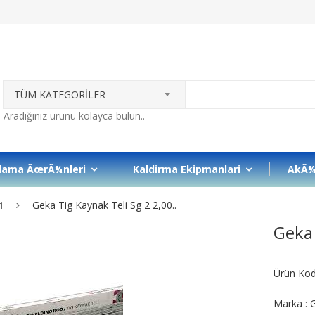
TÜM KATEGORİLER
lama ÃœrÃ¼nleri
Kaldirma Ekipmanlari
AkÃ¼
i
Geka Tig Kaynak Teli Sg 2 2,00..
Geka 
Ürün Ko
Marka : 