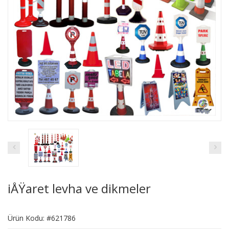
iÅŸaret levha ve dikmeler
Ürün Kodu: #621786