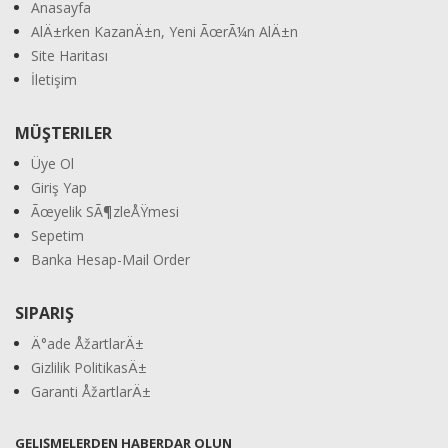
Anasayfa
AlÄ±rken KazanÄ±n, Yeni ÃœrÃ¼n AlÄ±n
Site Haritası
İletişim
MÜŞTERILER
Üye Ol
Giriş Yap
Ãœyelik SÃ¶zleÅŸmesi
Sepetim
Banka Hesap-Mail Order
SIPARIŞ
Ä°ade ÅžartlarÄ±
Gizlilik PolitikasÄ±
Garanti ÅžartlarÄ±
GELIŞMELERDEN HABERDAR OLUN