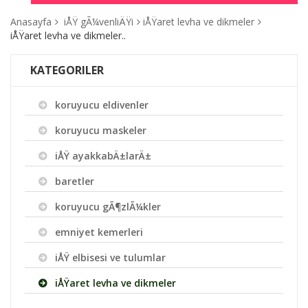
Anasayfa
iÅŸ gÃ¼venliÄŸi
iÅŸaret levha ve dikmeler
iÅŸaret levha ve dikmeler..
KATEGORILER
koruyucu eldivenler
koruyucu maskeler
iÅŸ ayakkabÄ±larÄ±
baretler
koruyucu gÃ¶zlÃ¼kler
emniyet kemerleri
iÅŸ elbisesi ve tulumlar
iÅŸaret levha ve dikmeler