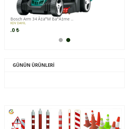
Bosch Arm 34 Ã‡ä°M Bä°Ã‡me ...
KDV DAHİL
.0
₺
GÜNÜN ÜRÜNLERİ