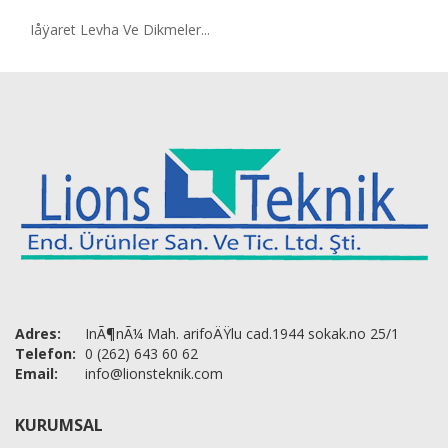
Iåÿaret Levha Ve Dikmeler...
Adres:
InÃ¶nÃ¼ Mah. arifoÄŸlu cad.1944 sokak.no 25/1
Telefon:
0 (262) 643 60 62
Email:
info@lionsteknik.com
KURUMSAL