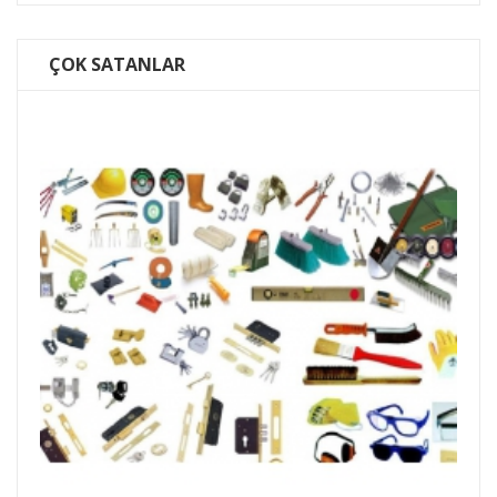
ÇOK SATANLAR
Batu 