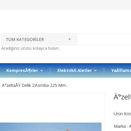
TÜM KATEGORİLER
KompresÃ¶rler
Elektrikli Aletler
YaÄŸlama
Ä°zeltaÅŸ Delik ZÄ±mba 225 Mm..
Ä°ze
Ürün Ko
Marka :