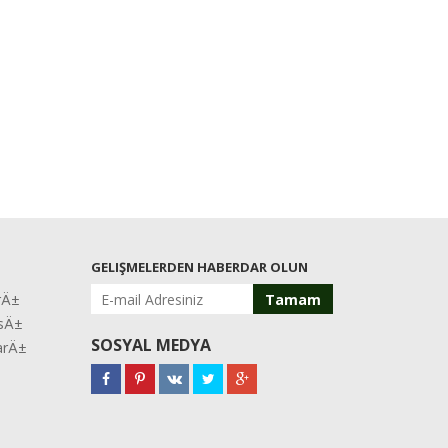
GELIŞMELERDEN HABERDAR OLUN
rÄ±
Tamam
asÄ±
SOSYAL MEDYA
larÄ±