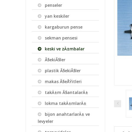
penseler
yan keskiler
kargaburun pense
sekman pensesi
keski ve zÄ±mbalar
Ã§ekiÃ§ler
plastik Ã§ekiÃ§ler
makas Ã§eÅŸitleri
takÄ±m Ã§antalarÄ±
lokma takÄ±mlarÄ±
bijon anahtarlarÄ± ve
levyeler