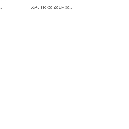
..
5540 Nokta Zä±Mba...
Ä°Zelt