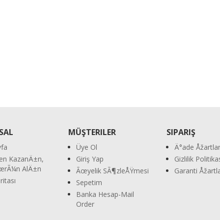
SAL
MÜŞTERILER
SIPARIŞ
fa
Üye Ol
Ä°ade Åžartla
en KazanÄ±n,
Giriş Yap
Gizlilik Politik
ÃœrÃ¼n AlÄ±n
Ãœyelik SÃ¶zleÅŸmesi
Garanti Åžart
ritası
Sepetim
m
Banka Hesap-Mail
Order