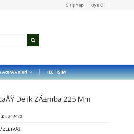
Giriş Yap
Üye Ol
 ÃœrÃ¼nleri
İLETİŞİM
ltaÅŸ Delik ZÄ±mba 225 Mm
du: #243480
 Ä°ZELTAÅž