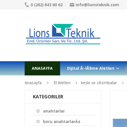
0 (262) 643 60 62
info@lionsteknik.com
ANASAYFA
Dijital Ã–lÃ§me Aletleri
Anasayfa
El Aletleri
keski ve zÄ±mbalar
KATEGORILER
anahtarlar
boru anahtarlarÄ±