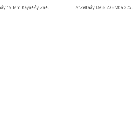
aåÿ 19 Mm Kayä±Åÿ Zä±...
Ä°Zeltaåÿ Delik Zä±Mba 225 .
leri...
ä°M Bä°Ã‡me ...