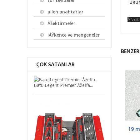
tornavidalar
ÜRÜ
allen anahtarlar
Ä°zel
Ã§ektirmeler
iÅŸkence ve mengeneler
BENZER
ÇOK SATANLAR
Batu Legent Premier Åžeffa...