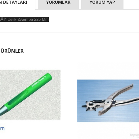
N DETAYLARI
YORUMLAR
YORUM YAP
taÅŸ Delik ZÄ±mba 225 Mm
 ÜRÜNLER