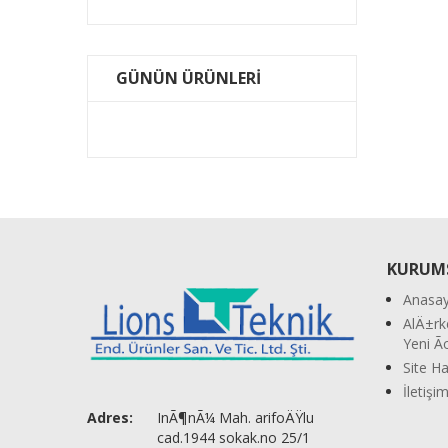
GÜNÜN ÜRÜNLERİ
KURUM
Anasay
AlÄ±rk
Yeni 
Site Ha
İletişi
Adres:
InÃ¶nÃ¼ Mah. arifoÄŸlu
cad.1944 sokak.no 25/1