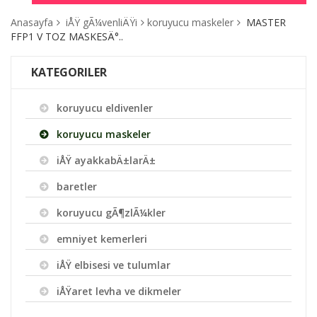
Anasayfa
iÅŸ gÃ¼venliÄŸi
koruyucu maskeler
MASTER
FFP1 V TOZ MASKESÄ°..
KATEGORILER
koruyucu eldivenler
koruyucu maskeler
iÅŸ ayakkabÄ±larÄ±
baretler
koruyucu gÃ¶zlÃ¼kler
emniyet kemerleri
iÅŸ elbisesi ve tulumlar
iÅŸaret levha ve dikmeler