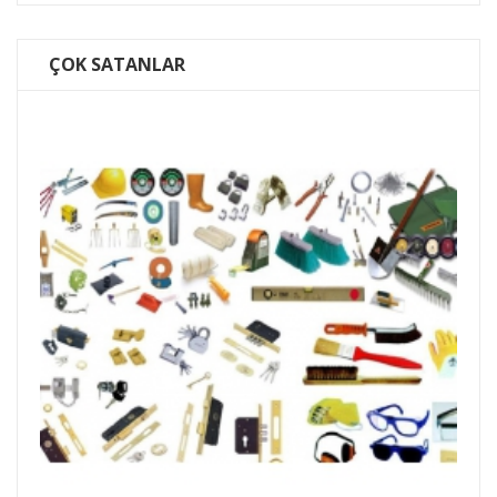
ÇOK SATANLAR
Batu 