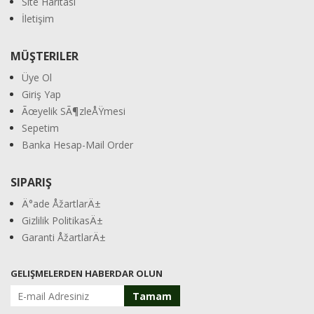
Site Haritası
İletişim
MÜŞTERILER
Üye Ol
Giriş Yap
Ãœyelik SÃ¶zleÅŸmesi
Sepetim
Banka Hesap-Mail Order
SIPARIŞ
Ä°ade ÅžartlarÄ±
Gizlilik PolitikasÄ±
Garanti ÅžartlarÄ±
GELIŞMELERDEN HABERDAR OLUN
Tamam