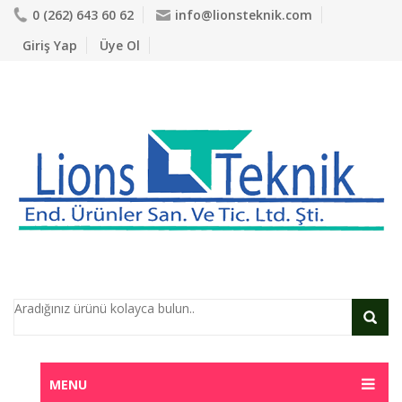
0 (262) 643 60 62
info@lionsteknik.com
Giriş Yap
Üye Ol
MENU