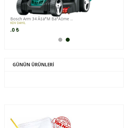
Bosch Arm 34 Ã‡ä°M Bä°Ã‡me ...
KDV DAHİL
.0
₺
GÜNÜN ÜRÜNLERİ