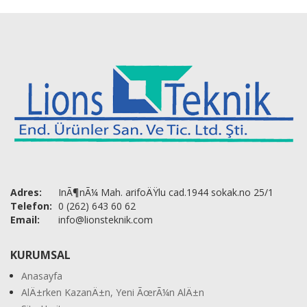
Adres:
InÃ¶nÃ¼ Mah. arifoÄŸlu cad.1944 sokak.no 25/1
Telefon:
0 (262) 643 60 62
Email:
info@lionsteknik.com
KURUMSAL
Anasayfa
AlÄ±rken KazanÄ±n, Yeni ÃœrÃ¼n AlÄ±n