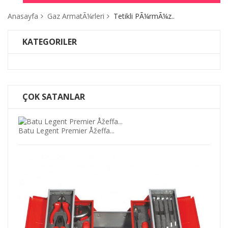
Anasayfa
Gaz ArmatÃ¼rleri
Tetikli PÃ¼rmÃ¼z..
KATEGORILER
ÇOK SATANLAR
Batu Legent Premier Åžeffa...