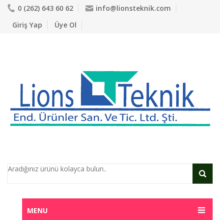
0 (262) 643 60 62
info@lionsteknik.com
Giriş Yap
Üye Ol
MENU