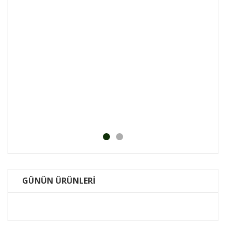
Bosc
KDV DA
.0
₺
GÜNÜN ÜRÜNLERİ