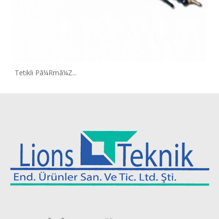
Tetikli Pã¼Rmã¼Z...