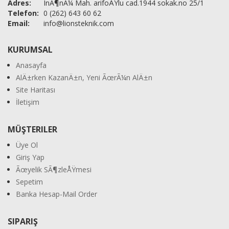
Adres:
InÃ¶nÃ¼ Mah. arifoÄŸlu cad.1944 sokak.no 25/1
Telefon:
0 (262) 643 60 62
Email:
info@lionsteknik.com
KURUMSAL
Anasayfa
AlÄ±rken KazanÄ±n, Yeni ÃœrÃ¼n AlÄ±n
Site Haritası
İletişim
MÜŞTERILER
Üye Ol
Giriş Yap
Ãœyelik SÃ¶zleÅŸmesi
Sepetim
Banka Hesap-Mail Order
SIPARIŞ