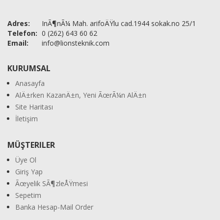
Adres:
InÃ¶nÃ¼ Mah. arifoÄŸlu cad.1944 sokak.no 25/1
Telefon:
0 (262) 643 60 62
Email:
info@lionsteknik.com
KURUMSAL
Anasayfa
AlÄ±rken KazanÄ±n, Yeni ÃœrÃ¼n AlÄ±n
Site Haritası
İletişim
MÜŞTERILER
Üye Ol
Giriş Yap
Ãœyelik SÃ¶zleÅŸmesi
Sepetim
Banka Hesap-Mail Order