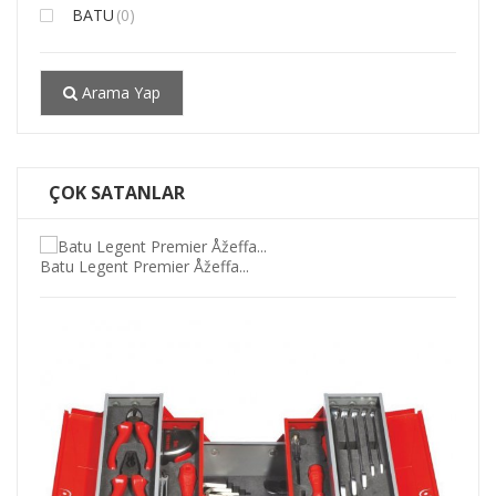
BATU
(0)
Arama Yap
ÇOK SATANLAR
Batu 