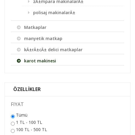
zÄ±mpara makinalarÄ±
polisaj makinalarÄ±
Matkaplar
manyetik matkap
kÄ±rÄ±cÄ± delici matkaplar
karot makinesi
ÖZELLİKLER
FIYAT
Tümü
1 TL - 100 TL
100 TL - 500 TL