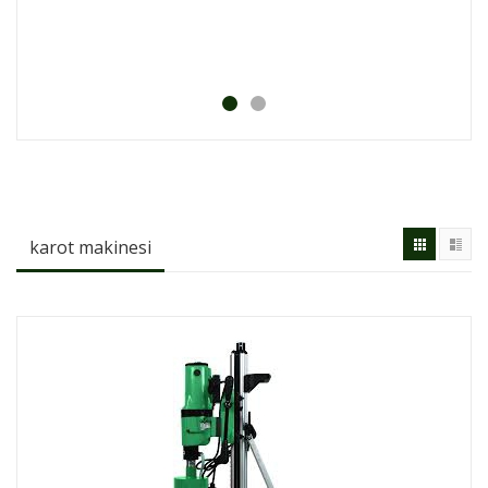
Bosch Arm 34 Ã‡ä°M Bä°Ã‡me ...
karot makinesi