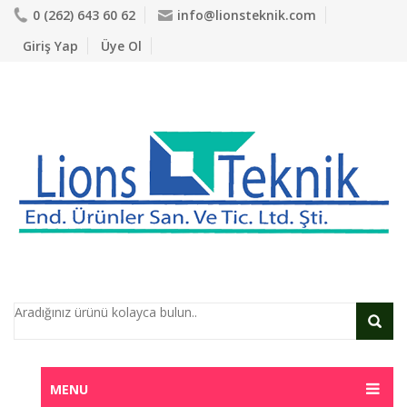
0 (262) 643 60 62
info@lionsteknik.com
Giriş Yap
Üye Ol
MENU