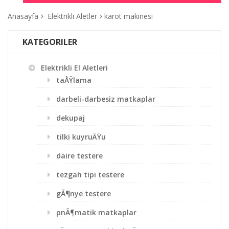
Anasayfa
Elektrikli Aletler
karot makinesi
KATEGORILER
Elektrikli El Aletleri
taÅŸlama
darbeli-darbesiz matkaplar
dekupaj
tilki kuyruÄŸu
daire testere
tezgah tipi testere
gÃ¶nye testere
pnÃ¶matik matkaplar