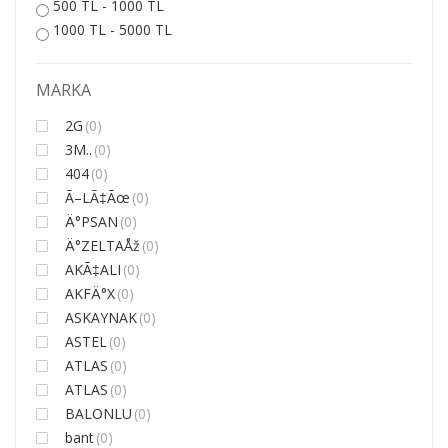
500 TL - 1000 TL
1000 TL - 5000 TL
MARKA
2G
(0)
3M..
(0)
404
(0)
Ã–LÃ‡Ãœ
(0)
Ä°PSAN
(0)
Ä°ZELTAÅž
(0)
AKÃ‡ALI
(0)
AKFÄ°X
(0)
ASKAYNAK
(0)
ASTEL
(0)
ATLAS
(0)
ATLAS
(0)
BALONLU
(0)
bant
(0)