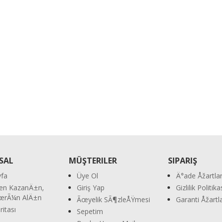
ä°M Bä°Ã‡me ...
SAL
MÜŞTERILER
SIPARIŞ
fa
Üye Ol
Ä°ade Åžartla
en KazanÄ±n,
Giriş Yap
Gizlilik Politik
ÃœrÃ¼n AlÄ±n
Ãœyelik SÃ¶zleÅŸmesi
Garanti Åžart
ritası
Sepetim
m