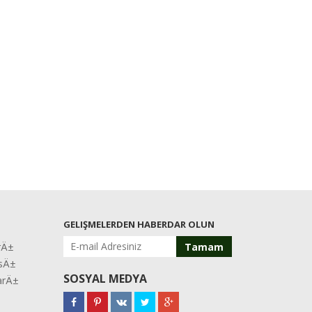
GELIŞMELERDEN HABERDAR OLUN
rÄ±
Tamam
asÄ±
SOSYAL MEDYA
larÄ±