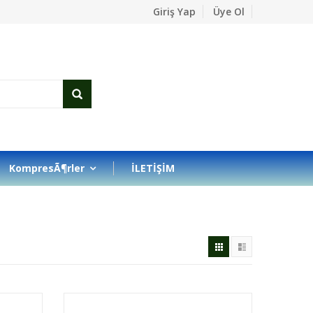
Giriş Yap
Üye Ol
KompresÃ¶rler
İLETİŞİM