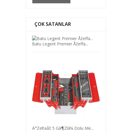
ÇOK SATANLAR
Batu Legent Premier Åžeffa...
eri...
Hä±Rdavat Ã¼Rã¼N
Ä°Zeltaåž 5 Gã¶Zlã¼ Dolu Me...