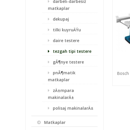
darbeli-darbesiz
matkaplar
dekupaj
tilki kuyruÄŸu
daire testere
tezgah tipi testere
gÃ¶nye testere
pnÃ¶matik
Bosch 
matkaplar
zÄ±mpara
makinalarÄ±
polisaj makinalarÄ±
Matkaplar