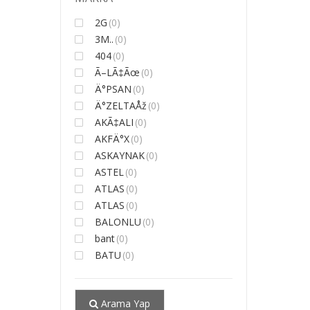
2G
(0)
3M..
(0)
404
(0)
Ã–LÃ‡Ãœ
(0)
Ä°PSAN
(0)
Ä°ZELTAÅž
(0)
AKÃ‡ALI
(0)
AKFÄ°X
(0)
ASKAYNAK
(0)
ASTEL
(0)
ATLAS
(0)
ATLAS
(0)
BALONLU
(0)
bant
(0)
BATU
(0)
Arama Yap