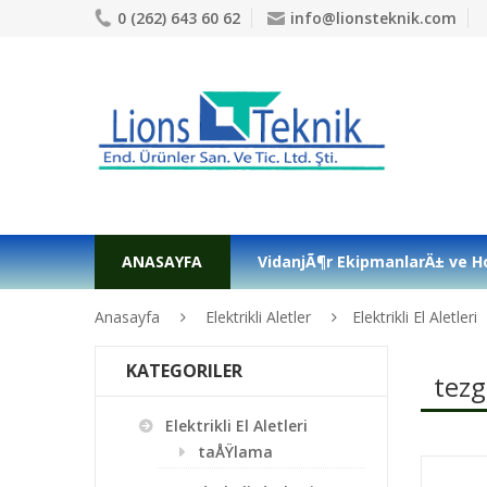
0 (262) 643 60 62
info@lionsteknik.com
ANASAYFA
VidanjÃ¶r EkipmanlarÄ± ve H
Anasayfa
Elektrikli Aletler
Elektrikli El Aletleri
KATEGORILER
tezg
Elektrikli El Aletleri
taÅŸlama