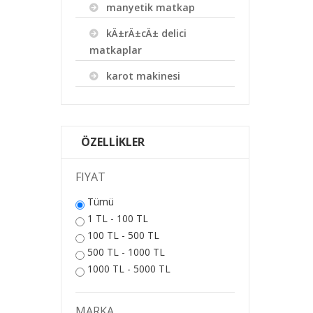
manyetik matkap
kÄ±rÄ±cÄ± delici
matkaplar
karot makinesi
ÖZELLİKLER
FIYAT
Tümü
1 TL - 100 TL
100 TL - 500 TL
500 TL - 1000 TL
1000 TL - 5000 TL
MARKA