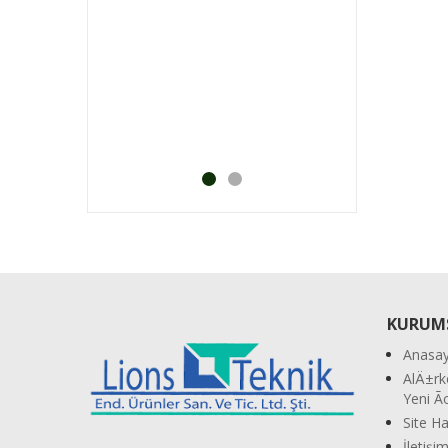
°M Bä°Ã‡me ...
Bosch Arm 34 Ã‡
KURUM
Anasay
AlÄ±rk
Yeni 
Site Ha
İletişi