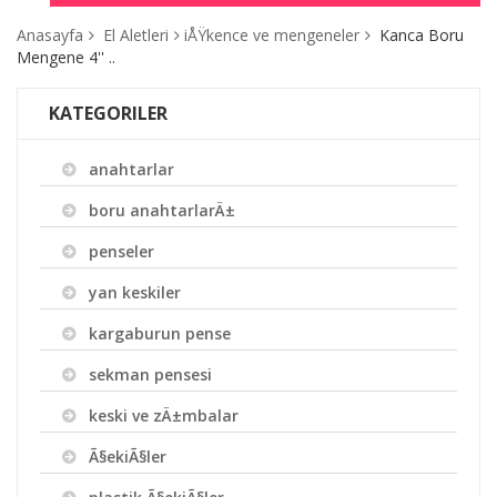
Anasayfa
El Aletleri
iÅŸkence ve mengeneler
Kanca Boru
Mengene 4'' ..
KATEGORILER
anahtarlar
boru anahtarlarÄ±
penseler
yan keskiler
kargaburun pense
sekman pensesi
keski ve zÄ±mbalar
Ã§ekiÃ§ler