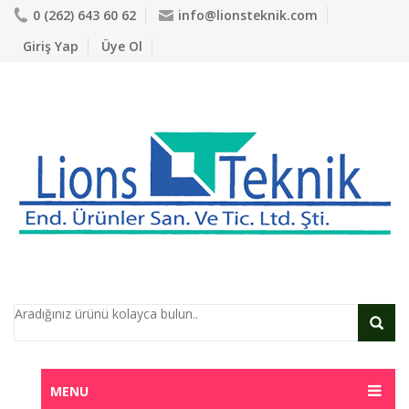
0 (262) 643 60 62
info@lionsteknik.com
Giriş Yap
Üye Ol
MENU