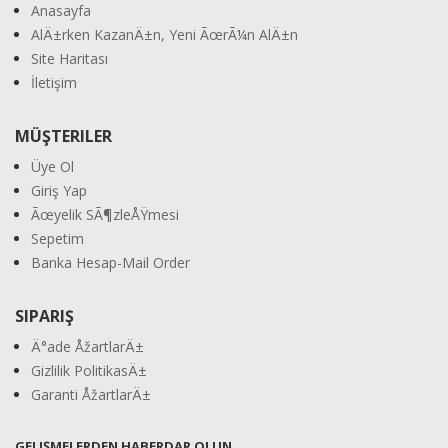
Anasayfa
AlÄ±rken KazanÄ±n, Yeni ÃœrÃ¼n AlÄ±n
Site Haritası
İletişim
MÜŞTERILER
Üye Ol
Giriş Yap
Ãœyelik SÃ¶zleÅŸmesi
Sepetim
Banka Hesap-Mail Order
SIPARIŞ
Ä°ade ÅžartlarÄ±
Gizlilik PolitikasÄ±
Garanti ÅžartlarÄ±
GELIŞMELERDEN HABERDAR OLUN