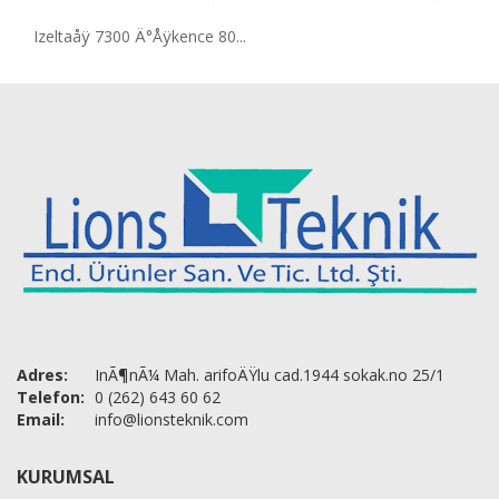
Izeltaåÿ 7300 Ä°Åÿkence 80...
Adres:
InÃ¶nÃ¼ Mah. arifoÄŸlu cad.1944 sokak.no 25/1
Telefon:
0 (262) 643 60 62
Email:
info@lionsteknik.com
KURUMSAL