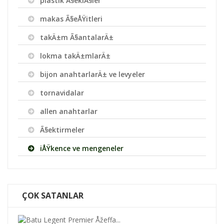
plastik Ã§ekiÃ§ler
makas Ã§eÅŸitleri
takÄ±m Ã§antalarÄ±
lokma takÄ±mlarÄ±
bijon anahtarlarÄ± ve levyeler
tornavidalar
allen anahtarlar
Ã§ektirmeler
iÅŸkence ve mengeneler
ÇOK SATANLAR