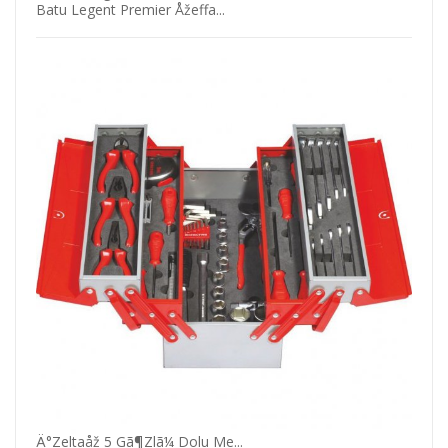
Batu Legent Premier Åžeffa...
Hä±Rd
KDV DA
.1
₺
Ä°Zeltaåž 5 Gã¶Zlã¼ Dolu Me...