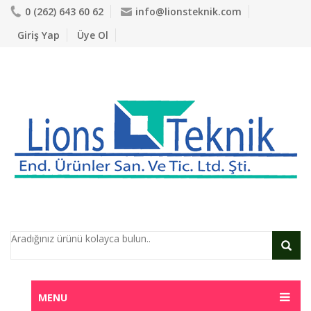
0 (262) 643 60 62
info@lionsteknik.com
Giriş Yap
Üye Ol
MENU