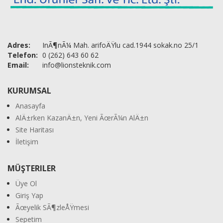
Adres:
InÃ¶nÃ¼ Mah. arifoÄŸlu cad.1944 sokak.no 25/1
Telefon:
0 (262) 643 60 62
Email:
info@lionsteknik.com
KURUMSAL
Anasayfa
AlÄ±rken KazanÄ±n, Yeni ÃœrÃ¼n AlÄ±n
Site Haritası
İletişim
MÜŞTERILER
Üye Ol
Giriş Yap
Ãœyelik SÃ¶zleÅŸmesi
Sepetim