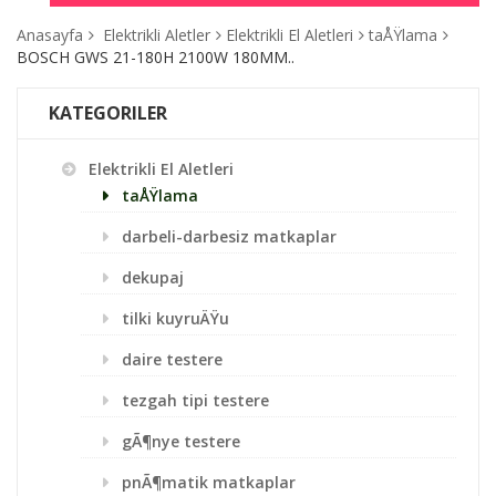
Anasayfa
Elektrikli Aletler
Elektrikli El Aletleri
taÅŸlama
BOSCH GWS 21-180H 2100W 180MM..
KATEGORILER
Elektrikli El Aletleri
taÅŸlama
darbeli-darbesiz matkaplar
dekupaj
tilki kuyruÄŸu
daire testere
tezgah tipi testere
gÃ¶nye testere
pnÃ¶matik matkaplar