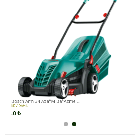
Bosch Arm 34 Ã‡ä°M Bä°Ã‡me ...
KDV DAHİL
.0
₺