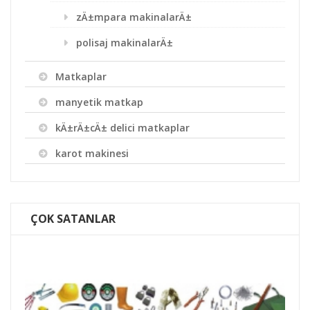
zÄ±mpara makinalarÄ±
polisaj makinalarÄ±
Matkaplar
manyetik matkap
kÄ±rÄ±cÄ± delici matkaplar
karot makinesi
ÇOK SATANLAR
Batu 